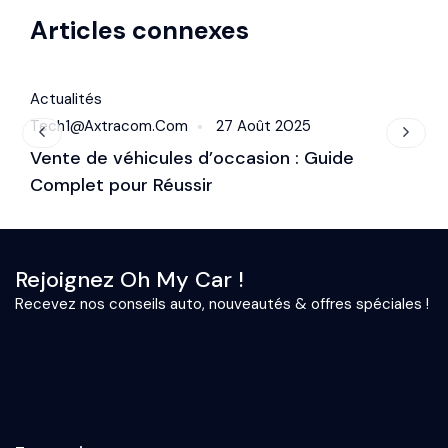
Articles connexes
Actualités
A
Tech1@axtracom.com
27 Août 2025
T
Vente de véhicules d’occasion : Guide
P
Complet pour Réussir
M
Rejoignez Oh My Car !
Recevez nos conseils auto, nouveautés & offres spéciales !