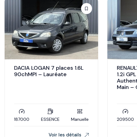
DACIA LOGAN 7 places 1.6L
RENAULT
90chMPI – Lauréate
1.2i GP
Authent
Main – 
187000
ESSENCE
Manuelle
209500
Voir les détails