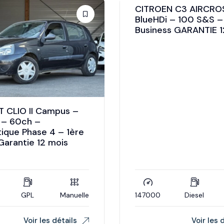
CITROEN C3 AIRCROS
BlueHDi – 100 S&S –
Business GARANTIE 
 CLIO II Campus –
L – 60ch –
ique Phase 4 – 1ère
Garantie 12 mois
GPL
Manuelle
147000
Diesel
Voir les détails
Voir les 