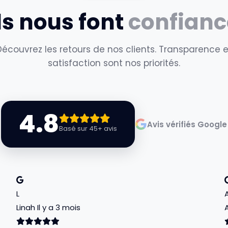
ls nous font
confianc
Découvrez les retours de nos clients. Transparence e
satisfaction sont nos priorités.
4.8
Avis vérifiés Google
Basé sur 45+ avis
L
Linah
Il y a 3 mois
A