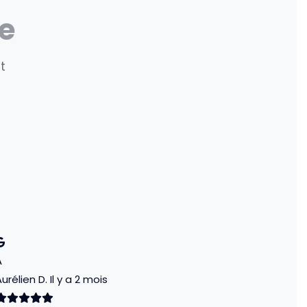
e
t
A
urélien D.
Il y a 2 mois