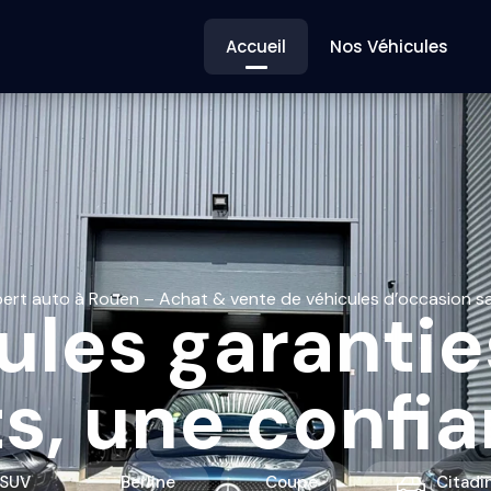
Accueil
Nos Véhicules
ert auto à Rouen – Achat & vente de véhicules d’occasion s
ules garanties
s, une confi
SUV
Berline
Coupé
Citadi