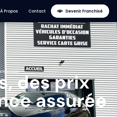
À Propos
Contact
Devenir Franchisé
ans stress
, des prix
ance assurée
ne