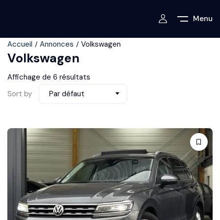
Menu
Accueil
Annonces
Volkswagen
Volkswagen
Affichage de 6 résultats
Sort by
Par défaut