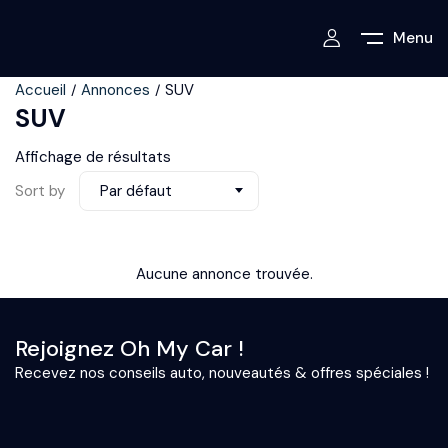
Menu
Accueil
Annonces
SUV
SUV
Affichage de résultats
Sort by
Par défaut
Aucune annonce trouvée.
Rejoignez Oh My Car !
Recevez nos conseils auto, nouveautés & offres spéciales !